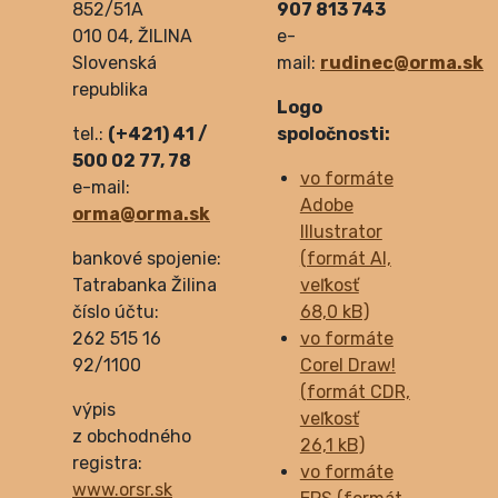
852/51A
907 813 743
010 04, ŽILINA
e-
Slovenská
mail:
rudinec@orma.sk
republika
Logo
tel.:
(+421) 41 /
spoločnosti:
500 02 77, 78
vo formáte
e-mail:
Adobe
orma@orma.sk
Illustrator
bankové spojenie:
(formát AI,
Tatrabanka Žilina
veľkosť
číslo účtu:
68,0 kB)
262 515 16
vo formáte
92/1100
Corel Draw!
(formát CDR,
výpis
veľkosť
z obchodného
26,1 kB)
registra:
vo formáte
www.orsr.sk