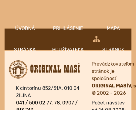
ÚVOD
PRIHLÁSENIE
MAPA
Prevádzkovateľom
stránok je
spoločnosť
ORIGINAL MASÍV, s.
K cintorínu 852/51A, 010 04
© 2002 - 2026
ŽILINA
041 / 500 02 77
,
78
,
0907 /
Počet návštev
813 743
od 16.08.2008:
orma@orma.sk
813976
Zásady
Realizácia:
K3
ochrany
GROUP, s.r.o.