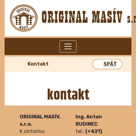
Kontakt
SPÄŤ
kontakt
ORIGINAL MASÍV,
Ing. Anton
s.r.o.
RUDINEC
K cintorínu
tel.:
(+421)