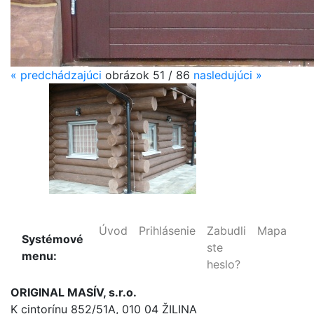
«
predchádzajúci
obrázok
51 / 86
nasledujúci
»
Úvod
Prihlásenie
Zabudli
Mapa
Systémové
ste
menu:
heslo?
ORIGINAL MASÍV, s.r.o.
K cintorínu 852/51A, 010 04 ŽILINA