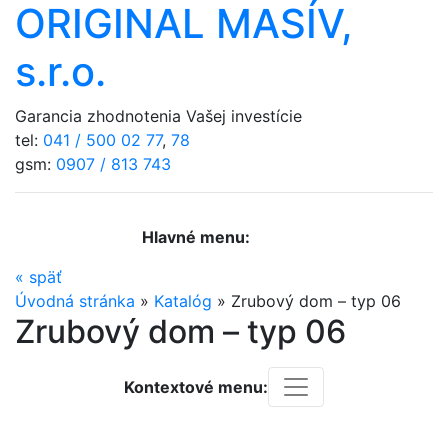
ORIGINAL MASÍV,
s.r.o.
Garancia zhodnotenia Vašej investície
tel:
041 / 500 02 77
,
78
gsm:
0907 / 813 743
Hlavné menu:
«
späť
Úvodná stránka
»
Katalóg
»
Zrubový dom – typ 06
Zrubový dom – typ 06
Kontextové menu: