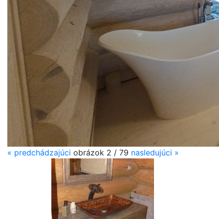
«
predchádzajúci
obrázok
2 / 79
nasledujúci
»