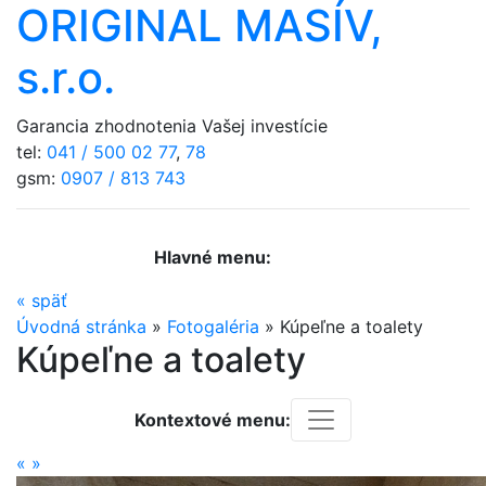
ORIGINAL MASÍV,
s.r.o.
Garancia zhodnotenia Vašej investície
tel:
041 / 500 02 77
,
78
gsm:
0907 / 813 743
Hlavné menu:
«
späť
Úvodná stránka
»
Fotogaléria
»
Kúpeľne a toalety
Kúpeľne a toalety
Kontextové menu:
«
»