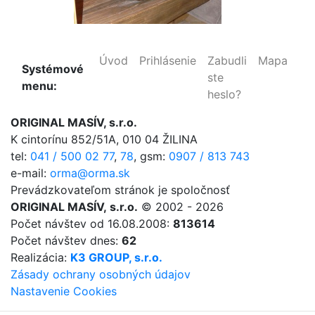
Úvod
Prihlásenie
Zabudli
Mapa
Systémové
ste
menu:
heslo?
ORIGINAL MASÍV, s.r.o.
K cintorínu 852/51A, 010 04 ŽILINA
tel:
041 / 500 02 77
,
78
,
gsm:
0907 / 813 743
e-mail:
orma@orma.sk
Prevádzkovateľom stránok je spoločnosť
ORIGINAL MASÍV, s.r.o.
© 2002 - 2026
Počet návštev od 16.08.2008:
813614
Počet návštev dnes:
62
Realizácia:
K3 GROUP, s.r.o.
Zásady ochrany osobných údajov
Nastavenie Cookies