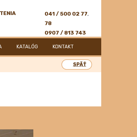
TENIA
041 / 500 02 77
,
78
0907 / 813 743
A
KATALÓG
KONTAKT
SPÄŤ