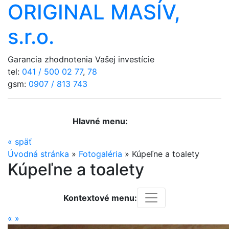
ORIGINAL MASÍV,
s.r.o.
Garancia zhodnotenia Vašej investície
tel:
041 / 500 02 77
,
78
gsm:
0907 / 813 743
Hlavné menu:
«
späť
Úvodná stránka
»
Fotogaléria
»
Kúpeľne a toalety
Kúpeľne a toalety
Kontextové menu:
«
»