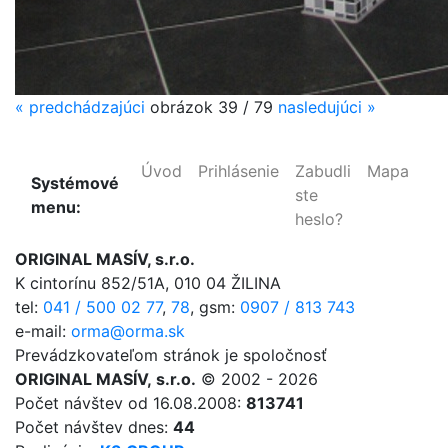
«
predchádzajúci
obrázok
39 / 79
nasledujúci
»
Úvod
Prihlásenie
Zabudli
Mapa
Systémové
ste
menu:
heslo?
ORIGINAL MASÍV, s.r.o.
K cintorínu 852/51A, 010 04 ŽILINA
tel:
041 / 500 02 77
,
78
,
gsm:
0907 / 813 743
e-mail:
orma@orma.sk
Prevádzkovateľom stránok je spoločnosť
ORIGINAL MASÍV, s.r.o.
© 2002 - 2026
Počet návštev od 16.08.2008:
813741
Počet návštev dnes:
44