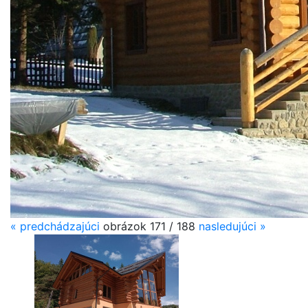
«
predchádzajúci
obrázok
171 / 188
nasledujúci
»