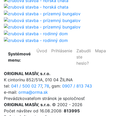
Úvod
Prihlásenie
Zabudli
Mapa
Systémové
ste
menu:
heslo?
ORIGINAL MASÍV, s.r.o.
K cintorínu 852/51A, 010 04 ŽILINA
tel:
041 / 500 02 77
,
78
,
gsm:
0907 / 813 743
e-mail:
orma@orma.sk
Prevádzkovateľom stránok je spoločnosť
ORIGINAL MASÍV, s.r.o.
© 2002 - 2026
Počet návštev od 16.08.2008:
813995