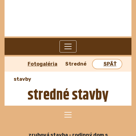
Fotogaléria
Stredné
SPÄŤ
stavby
stredné stavby
zrubová stavba - rodinný dom s