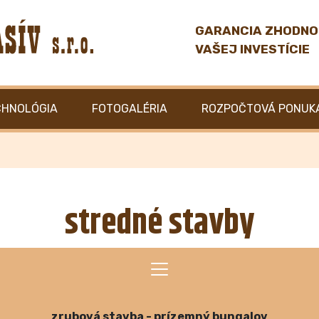
GARANCIA ZHODNO
VAŠEJ INVESTÍCIE
CHNOLÓGIA
FOTOGALÉRIA
ROZPOČTOVÁ PONUK
stredné stavby
zrubová stavba - prízemný bungalov