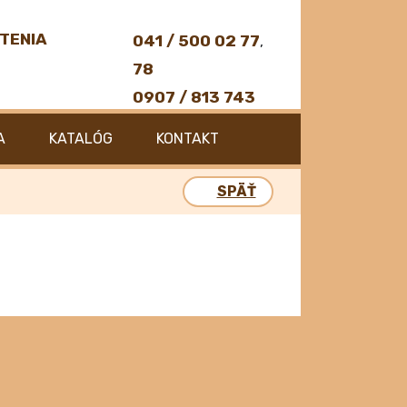
TENIA
041 / 500 02 77
,
78
0907 / 813 743
A
KATALÓG
KONTAKT
SPÄŤ